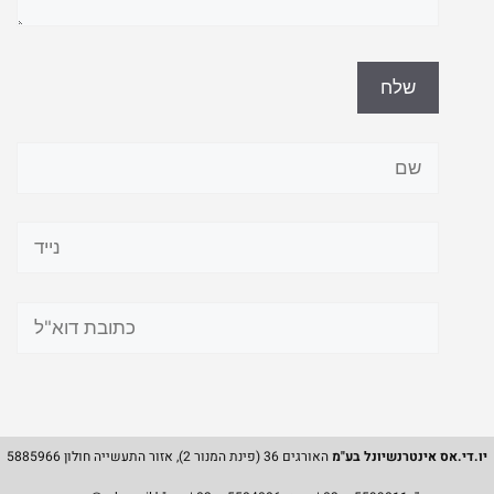
יו.די.אס אינטרנשיונל בע"מ
האורגים 36 (פינת המנור 2), אזור התעשייה חולון 5885966