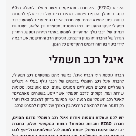
איזי גו (EZGO) היא חברה אמריקאית אשר פועלת למעלה מ-60
שנה, ובמהלך השנים פיתחה דגמים רבים של רכבי גולף למטרות
שונות. ניתן למצוא דגמים של חברת איזי גו המיועדים לשמש כרכב
תפעולי לענף התעשייה, כמו מחסנים, מפעלים וכן הלאה, וישנם גם
דגמים של רכבי גולך המיועדים לשמש באתרי תיירות ונופש. היתרון
הגדול של החברה זה מגוון הדגמים, הניסיון הרב והחדשנות אשר באה
לידי ביטוי בפיתוח דגמים מתקדמים כל הזמן.
איגל רכב חשמלי
חברה נוספת היא חברת איגל. כאשר אתם מחפשים רכב תפעולי,
לחברת איגל רכב חשמלי בדגמים של רכבי גולף בעלי 4 גלגלים
חשמליים ורכבים תפעוליים מסוגים שונים, כמו אוטובוס, מכוניות
שירות ועוד. זקוקים לרכב תפעולי אשר ייסע בשטחים מאתגרים?
לאיגל רכב חשמלי עם הנעה 4X4 המיועד בדיוק למצבים כאלו וזוהי
רק דוגמה אחת להתאמה מירבית בין הצורך של הלקוח למפרט הרכב.
יש לכם שאלות נוספות אודות איגל רכב חשמלי מדגם מסוים,
חברת
EZGO
וחברות נוספות
? הצוות המקצועי שלנו, בחברת
יו.די.אס אינטרנשיונל, ישמח לענות לכל שאלותיכם ולייעץ לכם