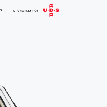
לתוכן
דף