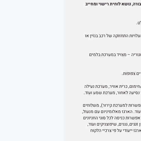
ורה, נושא לוחית רישוי ומחייב
יות התחזוקה וההפעלה של מטרו מגיעות לכ- 1/10 מעלויות התחזוקה של רכב בנזין או
גוריה – מצויד במערכת בלמים
ים צפופות.
ימום, כרית אוויר, מערכת נעילה
 נסיעה לאחור, מערכת שמע ועוד.
פשרות למערכת קירור), משלוחים
וד. הארגז מאלומיניום עם מנעול,
 אפשרות כניסה לכל סוגי החניונים
זגגים, גננים, שיפוצניקים ועוד,
ז ייעודי על פי צרכיי הלקוח