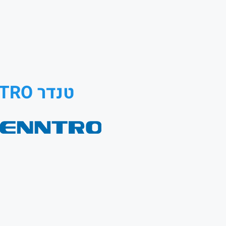
טנדר METRO