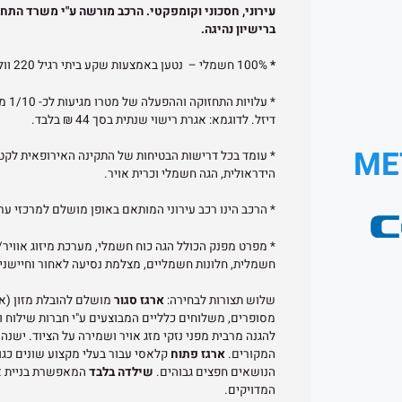
עירוני, חסכוני וקומפקטי. הרכב מורשה ע"י משרד התחב
ברישיון נהיגה.
*
100% חשמלי – נטען באמצעות שקע ביתי רגיל 220 וולט.
* עלו
דיזל. לדוגמא: אגרת רישוי שנתית בסך 44 ₪ בלבד.
* עומד בכל דרישות הבטיחות של התקינה האירופאית לקט
הידראולית, הגה חשמלי וכרית אויר.
* הרכב הינו רכב עירוני המותאם באופן מושלם למרכזי ער
* מפרט מפנק הכולל הגה כוח חשמלי, מערכת מיזוג אוויר/ח
חשמלית, חלונות חשמליים, מצלמת נסיעה לאחור וחיישני
שלוש תצורות לבחירה:
ארגז סגור
מושלם להובלת מזון (א
מסופרים, משלוחים כלליים המבוצעים ע"י חברות שילוח וע
להגנה מרבית מפני נזקי מזג אויר ושמירה על הציוד. ישנה
המקורים.
ארגז פתוח
קלאסי עבור בעלי מקצוע שונים כגון 
הנושאים חפצים גבוהים.
שילדה בלבד
המאפשרת בניית ארג
המדויקים.