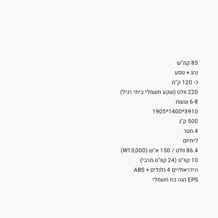
85 קמ"ש
נהג + נוסע
כ- 120 ק"מ
220 וולט (שקע חשמלי ביתי רגיל)
6-8 שעות
3910*1400*1905
500 ק"ג
4 מטר
ליתיום
86.4 וולט / 150 א"ש (W13,000)
10 קוו"ט (24 קוו"ט מרבי)
הידראוליים 4 גלגלים + ABS
EPS הגה כח חשמלי