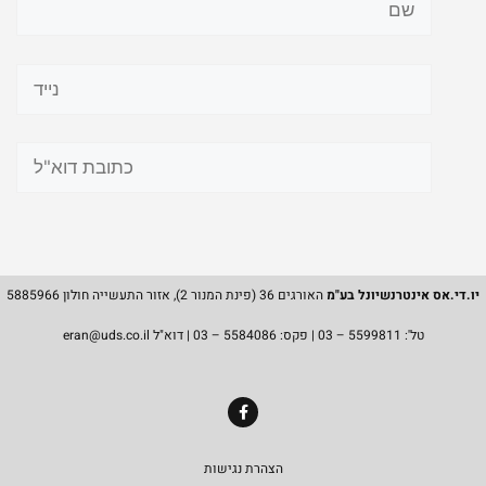
יו.די.אס אינטרנשיונל בע"מ
האורגים 36 (פינת המנור 2), אזור התעשייה חולון 5885966
טל':
5599811 – 03
| פקס: 5584086 – 03 | דוא"ל eran@uds.co.il
הצהרת נגישות