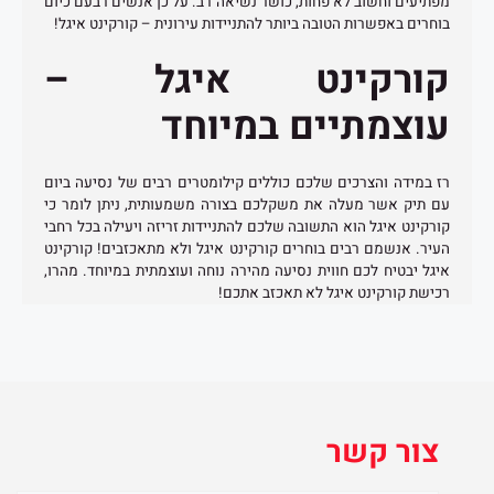
מפתיעים וחשוב לא פחות, כושר נשיאה רב. על כן אנשים רבעם כיום
בוחרים באפשרות הטובה ביותר להתניידות עירונית – קורקינט איגל!
קורקינט איגל –
עוצמתיים במיוחד
רז במידה והצרכים שלכם כוללים קילומטרים רבים של נסיעה ביום
עם תיק אשר מעלה את משקלכם בצורה משמעותית, ניתן לומר כי
קורקינט איגל הוא התשובה שלכם להתניידות זריזה ויעילה בכל רחבי
העיר. אנשמם רבים בוחרים קורקינט איגל ולא מתאכזבים! קורקינט
איגל יבטיח לכם חווית נסיעה מהירה נוחה ועוצמתית במיוחד. מהרו,
רכישת קורקינט איגל לא תאכזב אתכם!
צור קשר