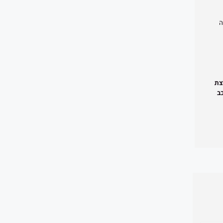
ה
צת
ב