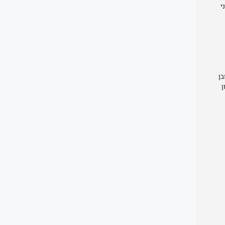
י
בן
ן