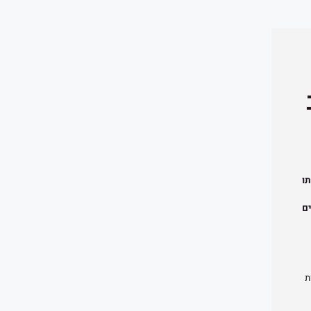
תו
ם
ת