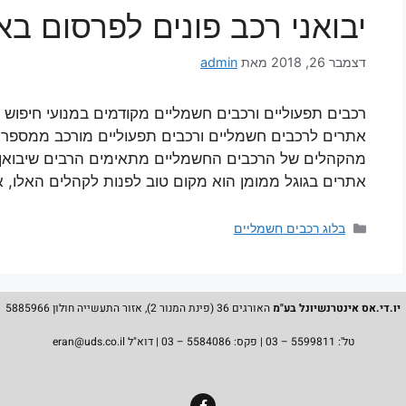
יבואני רכב פונים לפרסום בא
דצמבר 26, 2018
מאת
admin
רכבים תפעוליים ורכבים חשמליים מקודמים במנועי חיפוש ה
אתרים לרכבים חשמליים ורכבים תפעוליים מורכב ממספר ג
מהקהלים של הרכבים החשמליים מתאימים הרבים שיבואן א
אתרים בגוגל ממומן הוא מקום טוב לפנות לקהלים האלו, א
בלוג רכבים חשמליים
יו.די.אס אינטרנשיונל בע"מ
האורגים 36 (פינת המנור 2), אזור התעשייה חולון 5885966
טל':
5599811 – 03
| פקס: 5584086 – 03 | דוא"ל eran@uds.co.il